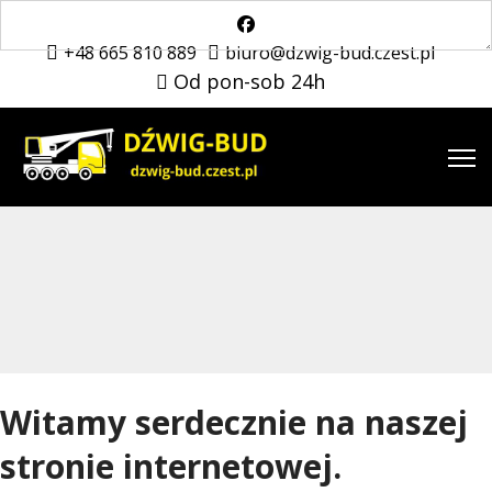
+48 665 810 889
biuro@dzwig-bud.czest.pl
Od pon-sob 24h
Witamy serdecznie na naszej
stronie internetowej.