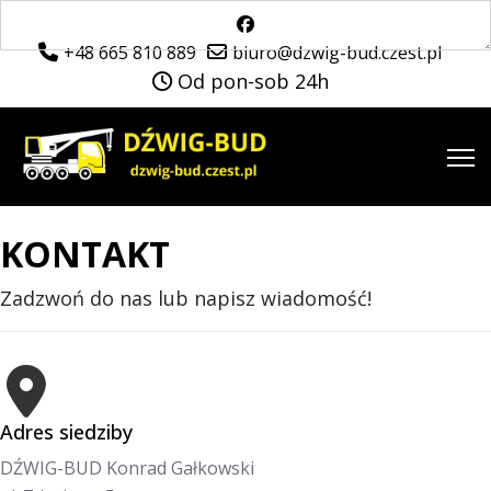
+48 665 810 889
biuro@dzwig-bud.czest.pl
Od pon-sob 24h
KONTAKT
Zadzwoń do nas lub napisz wiadomość!
Adres siedziby
DŹWIG-BUD Konrad Gałkowski